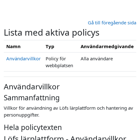
Gå direkt till huvudinnehåll
Gå till föregående sida
Lista med aktiva policys
Namn
Typ
Användarmedgivande
Användarvillkor
Policy för
Alla användare
webbplatsen
Användarvillkor
Sammanfattning
Villkor för användning av Löfs lärplattform och hantering av
personuppgifter.
Hela policytexten
Löfs lärplattform - Användarvillkor